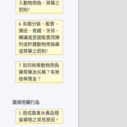
入動物用偽、禁藥之
罰則?
6. 有關分裝、販賣、
運送、寄藏、牙保、
轉讓或意圖販賣而陳
列或貯藏動物用偽藥
或禁藥之罰則?
7. 如何檢舉動物用偽
藥禁藥及劣藥？有無
檢舉獎金？
違規用藥行為
1. 造成畜禽水產品殘
留藥物之常見原因。